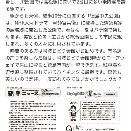
着し、JR四国では高松駅に次いで2番目に多い乗降客を誇
る駅です。
駅から北東側、徒歩10分に位置する「徳島中央公園」
は、NHK大河ドラマ「軍師官兵衛」に登場した蜂須賀家
の居城跡に開設した公園で、春は桜、夏はバラ園で楽し
めます。美観と位置・広さから総合公園として市民に親
しまれ、多くの人々に利用されています。
時間のある方は阿波おどり会館がお勧めです。有名連
の踊りを楽しんだ後は、阿波おどり会館5階からロープウ
ェイで眉山に登ると徳島市内が一望できます。駐車場や
遊歩道も整備されていてハイキングに最適です。夜景も
美しいので是非、一度訪れてみてはいかがでしょうか？