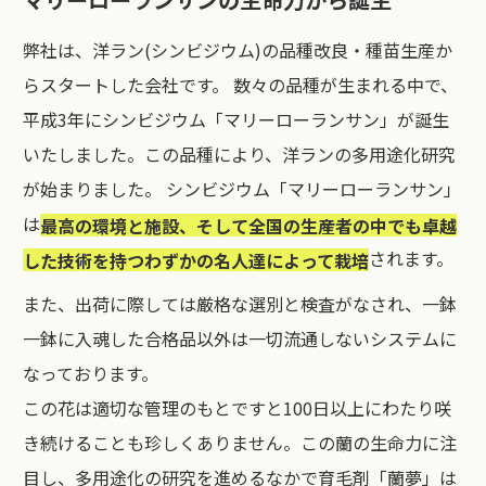
弊社は、洋ラン(シンビジウム)の品種改良・種苗生産か
らスタートした会社です。 数々の品種が生まれる中で、
平成3年にシンビジウム「マリーローランサン」が誕生
いたしました。この品種により、洋ランの多用途化研究
が始まりました。 シンビジウム「マリーローランサン」
は
最高の環境と施設、そして全国の生産者の中でも卓越
されます。
した技術を持つわずかの名人達によって栽培
また、出荷に際しては厳格な選別と検査がなされ、一鉢
一鉢に入魂した合格品以外は一切流通しないシステムに
なっております。
この花は適切な管理のもとですと100日以上にわたり咲
き続けることも珍しくありません。この蘭の生命力に注
目し、多用途化の研究を進めるなかで育毛剤「蘭夢」は