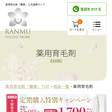
薬用育毛剤「蘭夢」公式通販サイト
電話をかける
0
メニュー
カートを見る
薬用育毛剤
RANMU
薬用育毛剤「蘭夢」TOP
商品一覧
薬用育毛剤