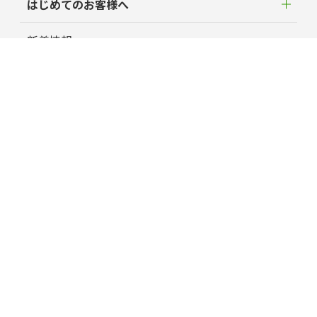
はじめてのお客様へ
新着情報
よくあるご質問
お客様の声
蘭夢ニュース
育毛お役立ちコラム
特定商取引に関する法律に基づく表記
プライバシーポリシー
運営会社情報