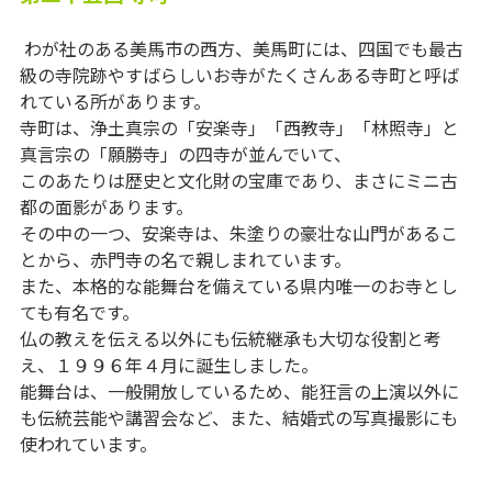
わが社のある美馬市の西方、美馬町には、四国でも最古
級の寺院跡やすばらしいお寺がたくさんある寺町と呼ば
れている所があります。
寺町は、浄土真宗の「安楽寺」「西教寺」「林照寺」と
真言宗の「願勝寺」の四寺が並んでいて、
このあたりは歴史と文化財の宝庫であり、まさにミニ古
都の面影があります。
その中の一つ、安楽寺は、朱塗りの豪壮な山門があるこ
とから、赤門寺の名で親しまれています。
また、本格的な能舞台を備えている県内唯一のお寺とし
ても有名です。
仏の教えを伝える以外にも伝統継承も大切な役割と考
え、１９９６年４月に誕生しました。
能舞台は、一般開放しているため、能狂言の上演以外に
も伝統芸能や講習会など、また、結婚式の写真撮影にも
使われています。