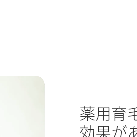
薬用育
効果が