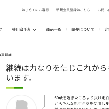
はじめてのお客様
新規会員登録はこちら
お問い
プ
薬用育毛剤
商品一覧
蘭夢について
定
の声 詳細
継続は力なりを信じこれから
います。
60歳を過ぎたころより抜け毛
から色んな毛生え薬を使用しま