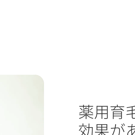
薬用育
効果が