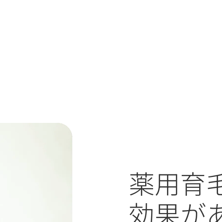
薬用育
効果が