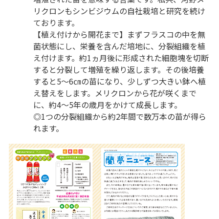
リクロンもシンビジウムの自社栽培と研究を続け
ております。
【植え付けから開花まで】まずフラスコの中を無
菌状態にし、栄養を含んだ培地に、分裂組織を植
え付けます。約1ヵ月後に形成された細胞塊を切断
すると分裂して増殖を繰り返します。その後培養
すると5～6㎝の苗になり、少しずつ大きい鉢へ植
え替えをします。メリクロンから花が咲くまで
に、約4～5年の歳月をかけて成長します。
◎1つの分裂組織から約2年間で数万本の苗が得ら
れます。