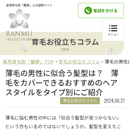
薬用育毛剤「蘭夢」公式通販サイト
電話をかける
メニュー
育毛お役立ちコラム
TIPS
薬用育毛剤「蘭夢」TOP
育毛お役立ちコラム
薄毛の男性
薄毛の男性に似合う髪型は？ 薄
毛をカバーできるおすすめのヘア
スタイルをタイプ別にご紹介
2024.06.27
育毛お役立ちコラム
薄毛に悩む男性の中には「似合う髪型が見つからない」
という方もいるのではないでしょうか。髪型を変えたこ