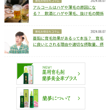
2024.06.07
育毛お役立ちコラム
アルコールはハゲや薄毛の原因にな
る？ 飲酒とハゲや薄毛、抜け毛の関係
や予防方法を解説
2024.06.07
育毛お役立ちコラム
亜鉛に育毛効果があるって本当？ 育毛
に良いとされる理由や適切な摂取量、摂
取のポイントを解説