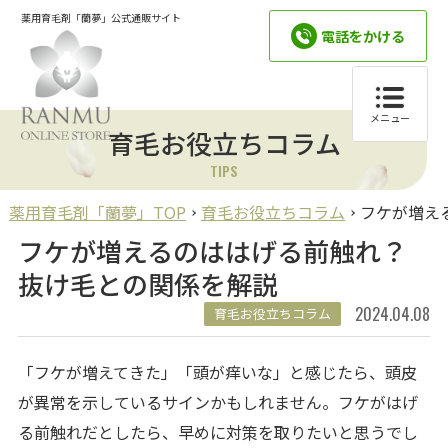
薬用育毛剤「蘭夢」公式通販サイト
電話をかける
メニュー
育毛お役立ちコラム
TIPS
薬用育毛剤「蘭夢」TOP
育毛お役立ちコラム
フケが増え
フケが増えるのははげる前触れ？
抜け毛との関係を解説
2024.04.08
育毛お役立ちコラム
「フケが増えてきた」「頭が痒いな」と感じたら、頭皮
が異常を示しているサインかもしれません。フケがはげ
る前触れだとしたら、早めに対策を取りたいと思うでし