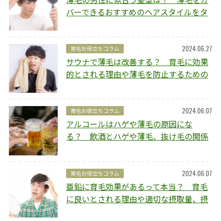
バーできるおすすめのヘアスタイルをタ
イプ別にご紹介
2024.06.27
育毛お役立ちコラム
サウナで薄毛は改善する？ 育毛に効果
的とされる理由や薄毛を防止するための
ポイントを解説
2024.06.07
育毛お役立ちコラム
アルコールはハゲや薄毛の原因にな
る？ 飲酒とハゲや薄毛、抜け毛の関係
や予防方法を解説
2024.06.07
育毛お役立ちコラム
亜鉛に育毛効果があるって本当？ 育毛
に良いとされる理由や適切な摂取量、摂
取のポイントを解説