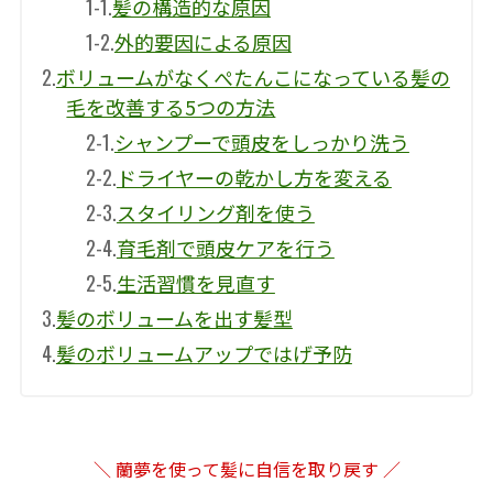
1-1.
髪の構造的な原因
1-2.
外的要因による原因
2.
ボリュームがなくぺたんこになっている髪の
毛を改善する5つの方法
2-1.
シャンプーで頭皮をしっかり洗う
2-2.
ドライヤーの乾かし方を変える
2-3.
スタイリング剤を使う
2-4.
育毛剤で頭皮ケアを行う
2-5.
生活習慣を見直す
3.
髪のボリュームを出す髪型
4.
髪のボリュームアップではげ予防
＼ 蘭夢を使って髪に自信を取り戻す ／