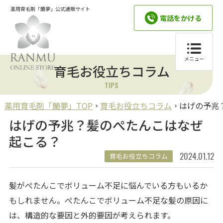
薬用育毛剤「蘭夢」公式通販サイト
電話をかける
メニュー
育毛お役立ちコラム
TIPS
薬用育毛剤「蘭夢」TOP
育毛お役立ちコラム
はげの予兆
はげの予兆？髪のぺたんこはなぜ
起こる？
2024.01.12
育毛お役立ちコラム
髪がぺたんこでボリューム不足に悩んでいる方もいるか
もしれません。ぺたんこでボリューム不足な髪の原因に
は、構造的な要因と外的要因が考えられます。