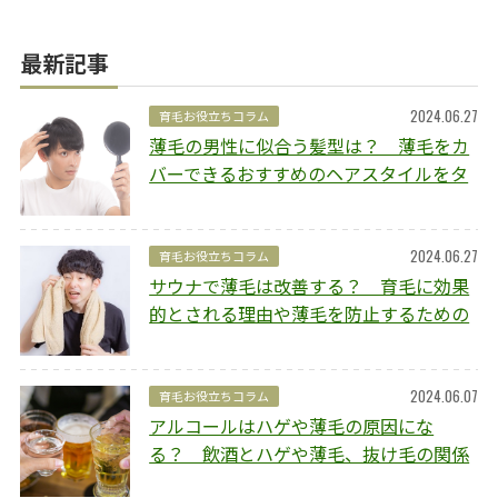
最新記事
2024.06.27
育毛お役立ちコラム
薄毛の男性に似合う髪型は？ 薄毛をカ
バーできるおすすめのヘアスタイルをタ
イプ別にご紹介
2024.06.27
育毛お役立ちコラム
サウナで薄毛は改善する？ 育毛に効果
的とされる理由や薄毛を防止するための
ポイントを解説
2024.06.07
育毛お役立ちコラム
アルコールはハゲや薄毛の原因にな
る？ 飲酒とハゲや薄毛、抜け毛の関係
や予防方法を解説