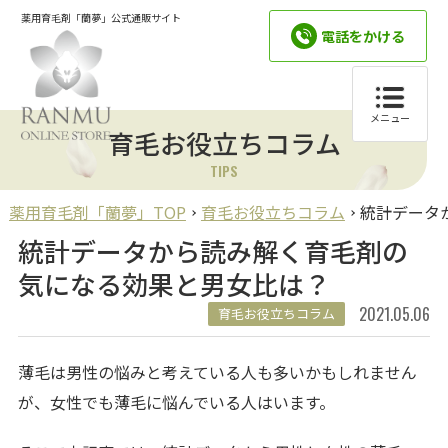
薬用育毛剤「蘭夢」公式通販サイト
電話をかける
メニュー
育毛お役立ちコラム
TIPS
薬用育毛剤「蘭夢」TOP
育毛お役立ちコラム
統計データ
統計データから読み解く育毛剤の
気になる効果と男女比は？
2021.05.06
育毛お役立ちコラム
薄毛は男性の悩みと考えている人も多いかもしれません
が、女性でも薄毛に悩んでいる人はいます。