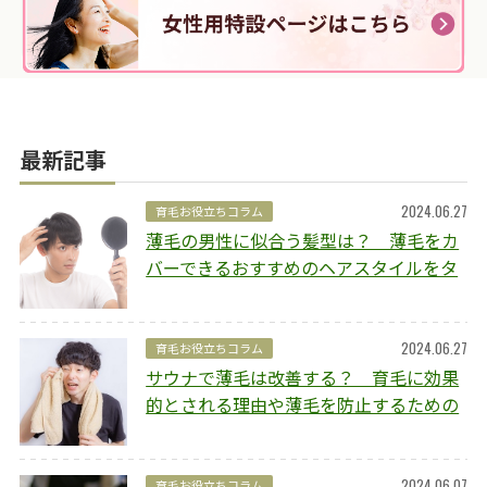
最新記事
2024.06.27
育毛お役立ちコラム
薄毛の男性に似合う髪型は？ 薄毛をカ
バーできるおすすめのヘアスタイルをタ
イプ別にご紹介
2024.06.27
育毛お役立ちコラム
サウナで薄毛は改善する？ 育毛に効果
的とされる理由や薄毛を防止するための
ポイントを解説
2024.06.07
育毛お役立ちコラム