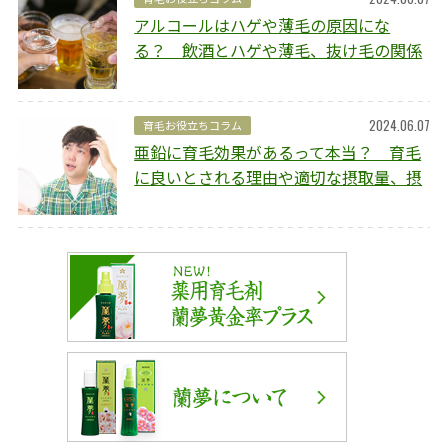
アルコールはハゲや薄毛の原因にな
る？ 飲酒とハゲや薄毛、抜け毛の関係
や予防方法を解説
2024.06.07
育毛お役立ちコラム
亜鉛に育毛効果があるって本当？ 育毛
に良いとされる理由や適切な摂取量、摂
取のポイントを解説