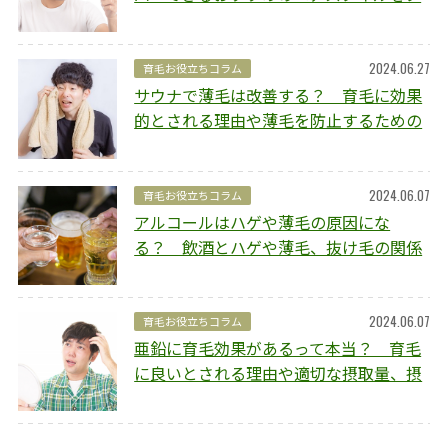
イプ別にご紹介
2024.06.27
育毛お役立ちコラム
サウナで薄毛は改善する？ 育毛に効果
的とされる理由や薄毛を防止するための
ポイントを解説
2024.06.07
育毛お役立ちコラム
アルコールはハゲや薄毛の原因にな
る？ 飲酒とハゲや薄毛、抜け毛の関係
や予防方法を解説
2024.06.07
育毛お役立ちコラム
亜鉛に育毛効果があるって本当？ 育毛
に良いとされる理由や適切な摂取量、摂
取のポイントを解説