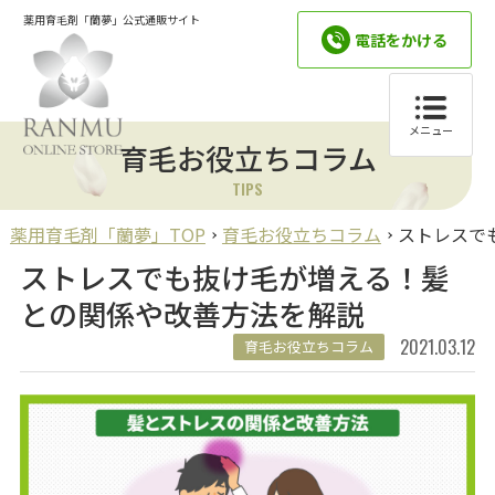
薬用育毛剤「蘭夢」公式通販サイト
電話をかける
メニュー
育毛お役立ちコラム
TIPS
薬用育毛剤「蘭夢」TOP
育毛お役立ちコラム
ストレスで
ストレスでも抜け毛が増える！髪
との関係や改善方法を解説
2021.03.12
育毛お役立ちコラム