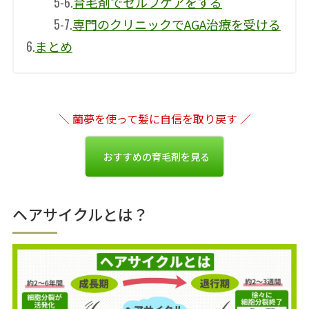
5-6.
育毛剤でセルフケアをする
5-7.
専門のクリニックでAGA治療を受ける
6.
まとめ
＼ 蘭夢を使って髪に自信を取り戻す ／
おすすめの育毛剤を見る
ヘアサイクルとは？