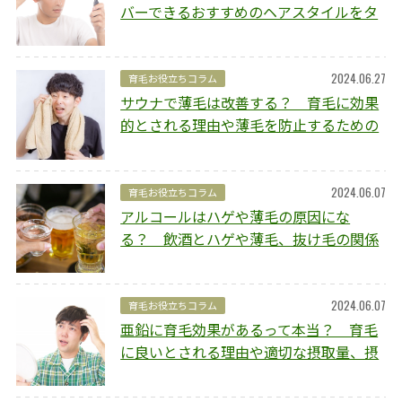
バーできるおすすめのヘアスタイルをタ
イプ別にご紹介
2024.06.27
育毛お役立ちコラム
サウナで薄毛は改善する？ 育毛に効果
的とされる理由や薄毛を防止するための
ポイントを解説
2024.06.07
育毛お役立ちコラム
アルコールはハゲや薄毛の原因にな
る？ 飲酒とハゲや薄毛、抜け毛の関係
や予防方法を解説
2024.06.07
育毛お役立ちコラム
亜鉛に育毛効果があるって本当？ 育毛
に良いとされる理由や適切な摂取量、摂
取のポイントを解説