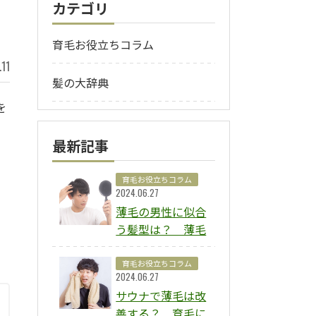
カテゴリ
育毛お役立ちコラム
.11
髪の大辞典
を
最新記事
育毛お役立ちコラム
2024.06.27
薄毛の男性に似合
う髪型は？ 薄毛
をカバーできるお
すすめのヘアスタ
育毛お役立ちコラム
2024.06.27
イルをタイプ別に
サウナで薄毛は改
ご紹介
善する？ 育毛に