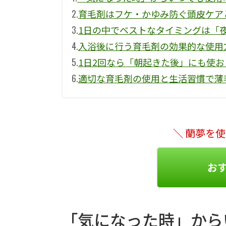
2.
育毛剤はフケ・かゆみ防ぐ頭皮ケア
3.
1日の中でベストなタイミングは「
4.
入浴後に行う育毛剤の効果的な使用
5.
1日2回なら「朝起きた後」にも使お
6.
適切な育毛剤の使用と生活習慣で薄
＼ 蘭夢を
お
「気になった時」から