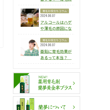
効果的とされる理
由や薄毛を防止す
育毛お役立ちコラム
2024.06.07
るためのポイント
アルコールはハゲ
を解説
や薄毛の原因にな
る？ 飲酒とハゲ
や薄毛、抜け毛の
育毛お役立ちコラム
2024.06.07
関係や予防方法を
亜鉛に育毛効果が
解説
あるって本当？
育毛に良いとされ
る理由や適切な摂
取量、摂取のポイ
ントを解説