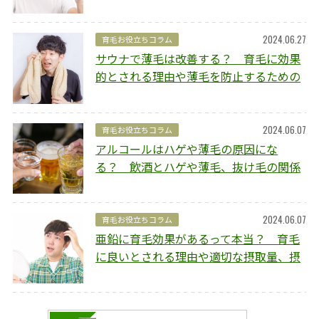
イプ別にご紹介
2024.06.27
育毛お役立ちコラム
サウナで薄毛は改善する？ 育毛に効果
的とされる理由や薄毛を防止するための
ポイントを解説
2024.06.07
育毛お役立ちコラム
アルコールはハゲや薄毛の原因にな
る？ 飲酒とハゲや薄毛、抜け毛の関係
や予防方法を解説
2024.06.07
育毛お役立ちコラム
亜鉛に育毛効果があるって本当？ 育毛
に良いとされる理由や適切な摂取量、摂
取のポイントを解説