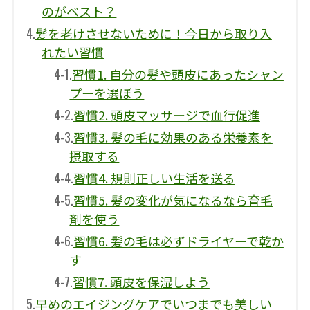
のがベスト？
4.
髪を老けさせないために！今日から取り入
れたい習慣
4-1.
習慣1. 自分の髪や頭皮にあったシャン
プーを選ぼう
4-2.
習慣2. 頭皮マッサージで血行促進
4-3.
習慣3. 髪の毛に効果のある栄養素を
摂取する
4-4.
習慣4. 規則正しい生活を送る
4-5.
習慣5. 髪の変化が気になるなら育毛
剤を使う
4-6.
習慣6. 髪の毛は必ずドライヤーで乾か
す
4-7.
習慣7. 頭皮を保湿しよう
5.
早めのエイジングケアでいつまでも美しい