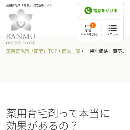
薬用育毛剤「蘭夢」公式通販サイト
電話をかける
0
メニュー
カートを見る
薬用育毛剤「蘭夢」TOP
商品一覧
［特別価格］蘭夢コ
薬用育毛剤って本当に
効果があるの？