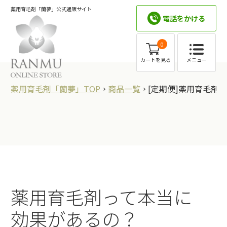
薬用育毛剤「蘭夢」公式通販サイト
電話をかける
0
メニュー
カートを見る
薬用育毛剤「蘭夢」TOP
商品一覧
[定期便]薬用育毛剤 
薬用育毛剤って本当に
効果があるの？