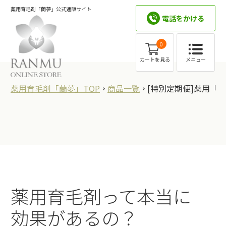
薬用育毛剤「蘭夢」公式通販サイト
電話をかける
0
メニュー
カートを見る
薬用育毛剤「蘭夢」TOP
商品一覧
[特別定期便]薬用「蘭
薬用育毛剤って本当に
効果があるの？