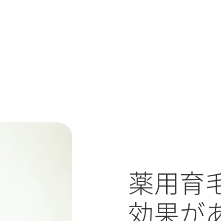
薬用育
効果が