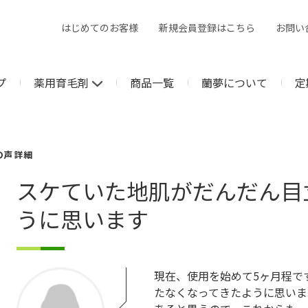
はじめてのお客様
新規会員登録はこちら
お問い
プ
薬用育毛剤
商品一覧
蘭夢について
定
の声 詳細
スケていた地肌がだんだん目
うに思います
現在、使用を始めて5ヶ月程で
たなくなってきたように思いま