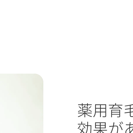
薬用育
効果が