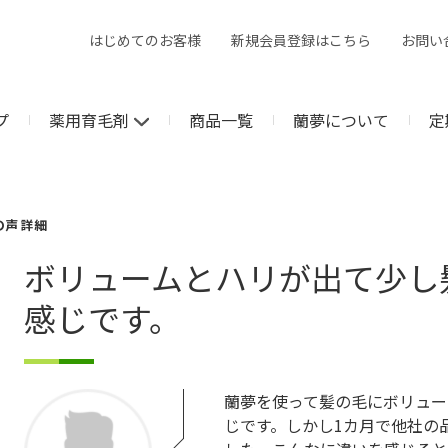
はじめてのお客様
新規会員登録はこちら
お問い
プ
薬用育毛剤
商品一覧
蘭夢について
定
の声 詳細
ボリュームとハリが出て少し
感じです。
蘭夢を使って髪の毛にボリュー
じです。しかし1カ月で他社の