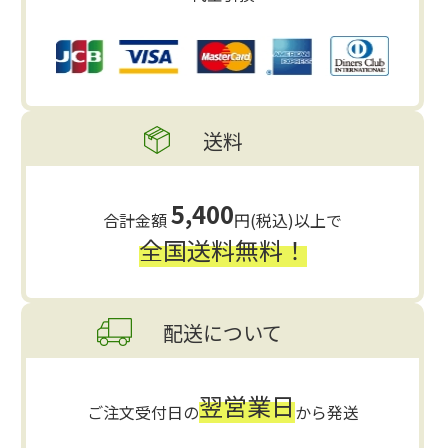
送料
5,400
合計金額
円(税込)以上で
全国送料無料！
配送について
翌営業日
ご注文受付日の
から発送