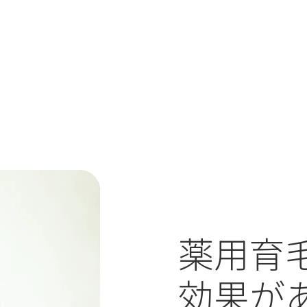
薬用育
効果が