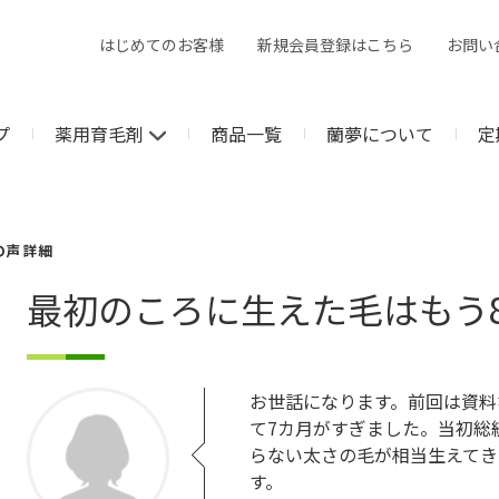
はじめてのお客様
新規会員登録はこちら
お問い
プ
薬用育毛剤
商品一覧
蘭夢について
定
の声 詳細
最初のころに生えた毛はもう8
お世話になります。前回は資料
て7カ月がすぎました。当初総
らない太さの毛が相当生えてき
す。