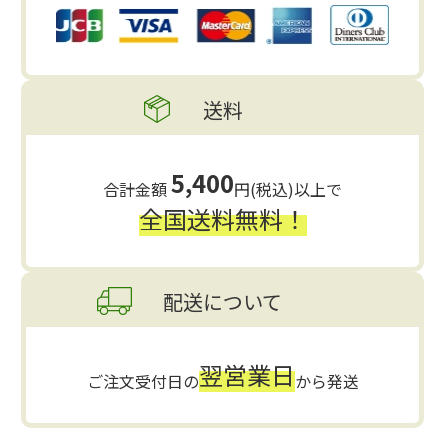
送料
5,400
合計金額
円(税込)以上で
全国送料無料！
配送について
翌営業日
ご注文受付日の
から発送