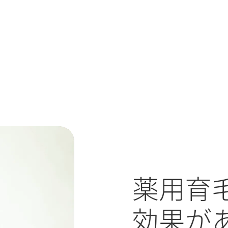
薬用育
効果が