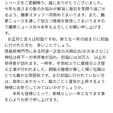
シリーズをご愛顧賜り、誠にありがとうございました。
今年も皆さまの髪のお悩みが解消し毎日を笑顔で過ごせ
るよう、蘭夢スタッフ一同努めてまいります。また、蘭
夢ニュースを通して役立つ情報を発信してまいりますの
で蘭夢ニュース共々本年もよろしくお願い申し上げま
す。
お正月と言えば初詣ですね。新たな一年の始まりに初詣
に行かれた方も 多いことでしょう。
徳島県鳴門市にある阿波一之宮の大麻比古(おおあさひこ)
神社は県下一の参拝者が訪れ、初詣には20万人 以上の
参拝客が訪れます。一昨年、半世紀ぶりに屋根のふき替
え工事が行われました。銅板の屋根が美しく輝く社殿は
とても厳かな雰囲気です。まだ初詣に行かれていない方
は、辰年にあやかって、龍のごとく運気が上昇するよう
神様にお祈りしてみてはいかがでしょうか。
本年も皆様にとって、素晴らしい一年となります事
を心よりお祈り申し上げます。