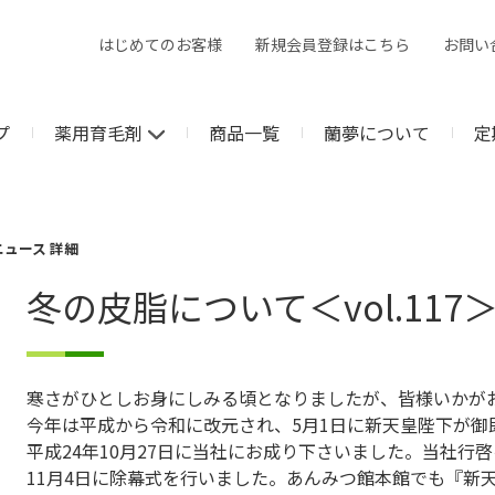
はじめてのお客様
新規会員登録はこちら
お問い
プ
薬用育毛剤
商品一覧
蘭夢について
定
ニュース 詳細
冬の皮脂について＜vol.117
寒さがひとしお身にしみる頃となりましたが、皆様いかが
今年は平成から令和に改元され、5月1日に新天皇陛下が御
平成24年10月27日に当社にお成り下さいました。当社行
11月4日に除幕式を行いました。あんみつ館本館でも『新