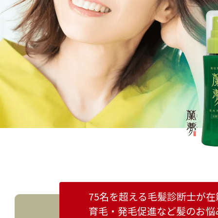
75名を超える毛髪診断士が在
育毛・発毛促進など
髪のお悩