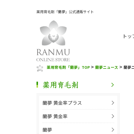
薬用育毛剤「蘭夢」公式通販サイト
トッ
>
>
薬用育毛剤「蘭夢」TOP
蘭夢ニュース
蘭夢
蘭夢 黄金率プラス
蘭夢 黄金率
蘭夢