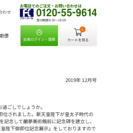
お電話でのご注文・お問い合わせは
合わせ
受付時間 8:30〜18:00
0
期便
会員ログイン・登録
カートを見る
＞
2019年 12月号
お過ごしでしょうか。
即位されました。新天皇陛下が皇太子時代の
啓を記念して蘭夢美術館前に記念碑を建立し、
天皇陛下御即位記念展示』をしておりますので