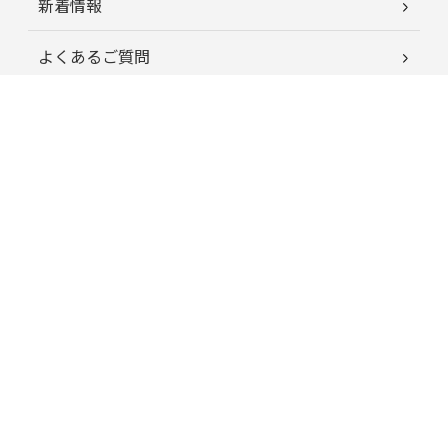
新着情報
よくあるご質問
お客様の声
蘭夢ニュース
育毛お役立ちコラム
特定商取引に関する法律に基づく表記
プライバシーポリシー
運営会社情報
はじめてのお客様