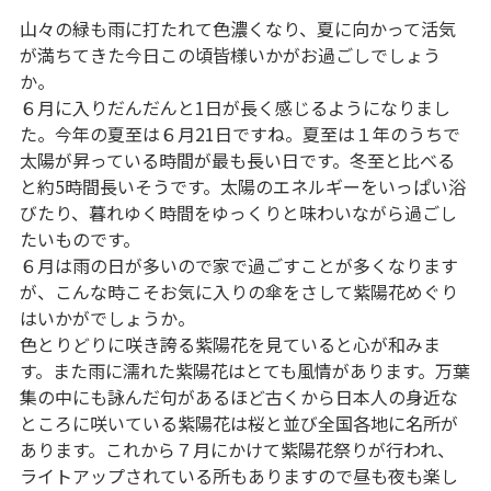
山々の緑も雨に打たれて色濃くなり、夏に向かって活気
が満ちてきた今日この頃皆様いかがお過ごしでしょう
か。
６月に入りだんだんと1日が長く感じるようになりまし
た。今年の夏至は６月21日ですね。夏至は１年のうちで
太陽が昇っている時間が最も長い日です。冬至と比べる
と約5時間長いそうです。太陽のエネルギーをいっぱい浴
びたり、暮れゆく時間をゆっくりと味わいながら過ごし
たいものです。
６月は雨の日が多いので家で過ごすことが多くなります
が、こんな時こそお気に入りの傘をさして紫陽花めぐり
はいかがでしょうか。
色とりどりに咲き誇る紫陽花を見ていると心が和みま
す。また雨に濡れた紫陽花はとても風情があります。万葉
集の中にも詠んだ句があるほど古くから日本人の身近な
ところに咲いている紫陽花は桜と並び全国各地に名所が
あります。これから７月にかけて紫陽花祭りが行われ、
ライトアップされている所もありますので昼も夜も楽し