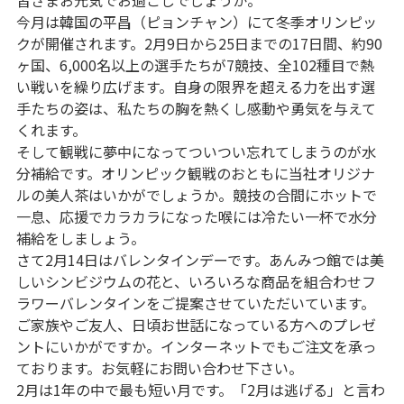
今月は韓国の平昌（ピョンチャン）にて冬季オリンピッ
クが開催されます。2月9日から25日までの17日間、約90
ヶ国、6,000名以上の選手たちが7競技、全102種目で熱
い戦いを繰り広げます。自身の限界を超える力を出す選
手たちの姿は、私たちの胸を熱くし感動や勇気を与えて
くれます。
そして観戦に夢中になってついつい忘れてしまうのが水
分補給です。オリンピック観戦のおともに当社オリジナ
ルの美人茶はいかがでしょうか。競技の合間にホットで
一息、応援でカラカラになった喉には冷たい一杯で水分
補給をしましょう。
さて2月14日はバレンタインデーです。あんみつ館では美
しいシンビジウムの花と、いろいろな商品を組合わせフ
ラワーバレンタインをご提案させていただいています。
ご家族やご友人、日頃お世話になっている方へのプレゼ
ントにいかがですか。インターネットでもご注文を承っ
ております。お気軽にお問い合わせ下さい。
2月は1年の中で最も短い月です。「2月は逃げる」と言わ