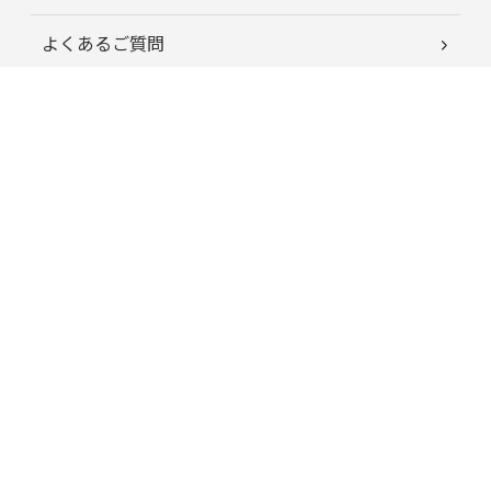
よくあるご質問
お客様の声
蘭夢ニュース
育毛お役立ちコラム
特定商取引に関する法律に基づく表記
プライバシーポリシー
運営会社情報
はじめてのお客様