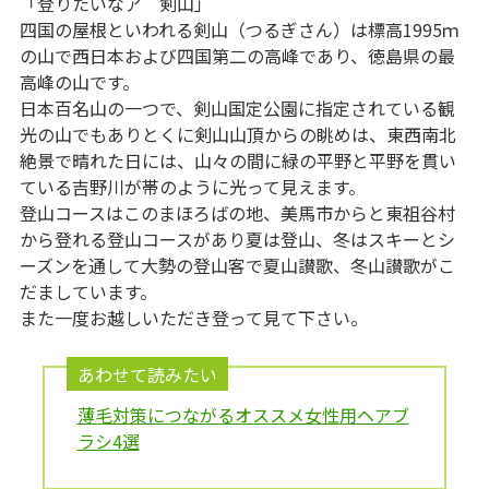
「登りたいなア 剣山」
四国の屋根といわれる剣山（つるぎさん）は標高1995ｍ
の山で西日本および四国第二の高峰であり、徳島県の最
高峰の山です。
日本百名山の一つで、剣山国定公園に指定されている観
光の山でもありとくに剣山山頂からの眺めは、東西南北
絶景で晴れた日には、山々の間に緑の平野と平野を貫い
ている吉野川が帯のように光って見えます。
登山コースはこのまほろばの地、美馬市からと東祖谷村
から登れる登山コースがあり夏は登山、冬はスキーとシ
ーズンを通して大勢の登山客で夏山讃歌、冬山讃歌がこ
だましています。
また一度お越しいただき登って見て下さい。
あわせて読みたい
薄毛対策につながるオススメ女性用ヘアブ
ラシ4選