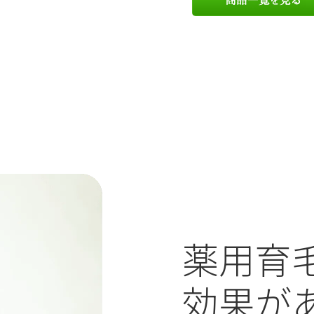
薬用育
効果が