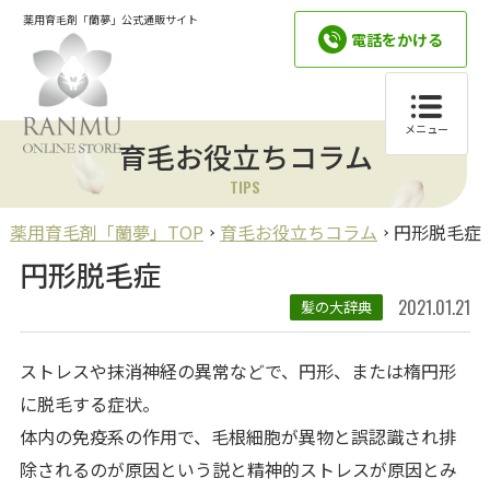
薬用育毛剤「蘭夢」公式通販サイト
電話をかける
メニュー
育毛お役立ちコラム
TIPS
薬用育毛剤「蘭夢」TOP
育毛お役立ちコラム
円形脱毛症
円形脱毛症
2021.01.21
髪の大辞典
ストレスや抹消神経の異常などで、円形、または楕円形
に脱毛する症状。
体内の免疫系の作用で、毛根細胞が異物と誤認識され排
除されるのが原因という説と精神的ストレスが原因とみ