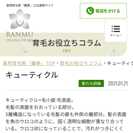
薬用育毛剤「蘭夢」公式通販サイト
電話をかける
メニュー
育毛お役立ちコラム
TIPS
薬用育毛剤「蘭夢」TOP
育毛お役立ちコラム
キューティ
キューティクル
2021.01.21
髪の大辞典
キューティクル=毛小皮:毛表皮。
毛髪の表面をおおっている部分。
3層構造になっている毛髪の最も外側の層部分。髪の表面
を魚のウロコのように、固く透明な細胞が重なり合って
いる。ウロコ状になっていることで、汚れがつきにくく