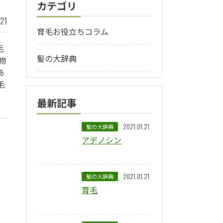
カテゴリ
.21
育毛お役立ちコラム
毛
髪の大辞典
物
あ
毛
最新記事
2021.01.21
髪の大辞典
アデノシン
2021.01.21
髪の大辞典
育毛