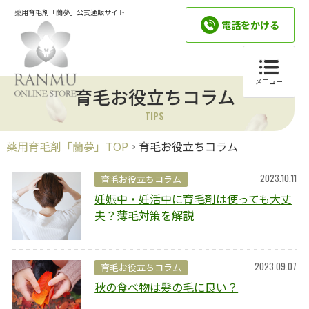
薬用育毛剤「蘭夢」公式通販サイト
電話をかける
メニュー
育毛お役立ちコラム
TIPS
薬用育毛剤「蘭夢」TOP
育毛お役立ちコラム
2023.10.11
育毛お役立ちコラム
妊娠中・妊活中に育毛剤は使っても大丈
夫？薄毛対策を解説
2023.09.07
育毛お役立ちコラム
秋の食べ物は髪の毛に良い？