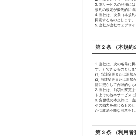
3. 本サービスの利⽤
規約の規定が優先的に適
4. 当社は、次条（本
同意するものとします。
第 2 条 （本規
1. 当社は、次の各号
す。）できるものとしま
(1) 当該変更または追
(2) 当該変更または
情に照らして合理的なも
2. 当社は、前項の変
ト上その他本サービスに
3. 変更後の本規約は
その効⼒を⽣じるものと
第 3 条 （利⽤