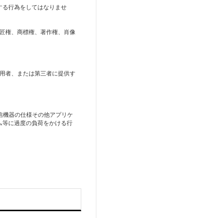
する⾏為をしてはなりませ
意匠権、商標権、著作権、肖像
利⽤者、または第三者に提供す
通信機器の仕様その他アプリケ
ム等に過度の負荷をかける⾏