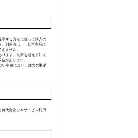
提⽰する⽅法に従って購⼊の
お、利⽤者は、⼀旦本商品に
できません。
あります。制限を超える注⽂
場合があります。
得ない事由により、注⽂の取消
売買代⾦及び本サービス利⽤