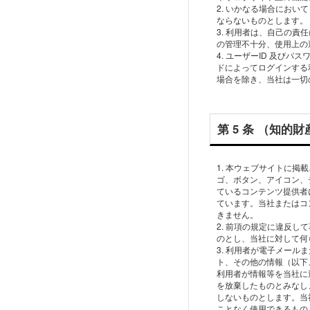
2. いかなる場合にお
ならないものとします。
3. 利⽤者は、⾃⼰の責
の管理不⼗分、使⽤上の
4. ユーザーID 及び
ドによってログインする
第 5 条 （知的
1. 本ウェブサイトに
ゴ、ボタン、アイコン、
ているコンテンツ提供者
ています。当社またはコ
きません。
2. 前項の規定に違反
のとし、当社に対して何
3. 利⽤者が電⼦メー
ト、その他の情報（以下
利⽤者が情報等を当社に送
を放棄したものとみなし
しないものとします。当