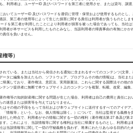
いても、利⽤者は、ユーザーID 及びパスワードを第三者に使⽤させ、または貸与、譲
任においてユーザーID 及びパスワードを適切に管理・保管および使⽤するものとし、
過誤、第三者の使⽤等によって⽣じた損害に関する責任は利⽤者が負うものとしま
パスワードを第三者が利⽤したことにより利⽤者が損害を被った場合であっても、当社は
利⽤者が本サービスを利⽤したものとみなし、当該利⽤者の帰責事由の有無にかか
財産権等）
掲載されている、または当社から発信される通知に含まれるすべてのコンテンツ(⽂章
データに編集を加えたもの、ソフトウェア、プログラムその他の情報)は、当社また
に帰属しており、著作権法、意匠法、実⽤新案法、これらに関する国際法その他の
ンテンツ提供者に無断で本ウェブサイト上のコンテンツを複製、転載、改変、編集
して著作権等の知的財産権に関する問題が⽣じた場合、利⽤者は⾃⼰の費⽤と責任にお
らの迷惑または損害等を与えてはなりません。
ルまたはその他の⼿段をもって当社および本ウェブサイトに送付するすべてのアイデア
、「情報等」という。なお、個⼈情報は除く。）について、当社は監視する義務を負
付した時点で、利⽤者がその情報に関する⼀切の権利（著作権法第 27 条及び第 2
ます。これにより、当該情報等に関する権利は当社に帰属するものとし、利⽤者は
社は当該情報等に関して⼀切の守秘義務を負わず、将来にわたりあらゆる⽬的のた