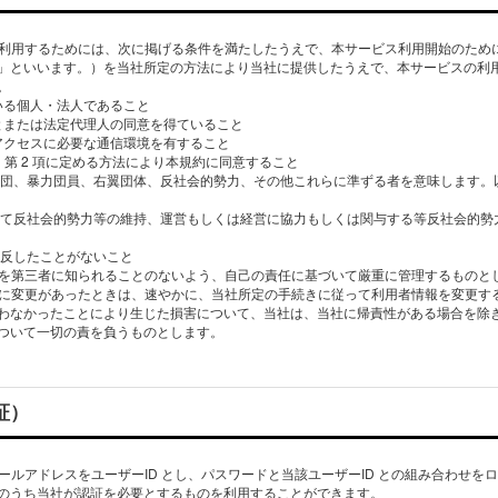
スを利⽤するためには、次に掲げる条件を満たしたうえで、本サービス利⽤開始のため
」といいます。）を当社所定の⽅法により当社に提供したうえで、本サービスの利
。
ている個⼈・法⼈であること
ことまたは法定代理⼈の同意を得ていること
のアクセスに必要な通信環境を有すること
適⽤）第 2 項に定める⽅法により本規約に同意すること
暴⼒団、暴⼒団員、右翼団体、反社会的勢⼒、その他これらに準ずる者を意味します
通じて反社会的勢⼒等の維持、運営もしくは経営に協⼒もしくは関与する等反社会的
違反したことがないこと
情報を第三者に知られることのないよう、⾃⼰の責任に基づいて厳重に管理するものと
情報に変更があったときは、速やかに、当社所定の⼿続きに従って利⽤者情報を変更す
わなかったことにより⽣じた損害について、当社は、当社に帰責性がある場合を除
証）
メールアドレスをユーザーID とし、パスワードと当該ユーザーID との組み合わせ
のうち当社が認証を必要とするものを利⽤することができます。