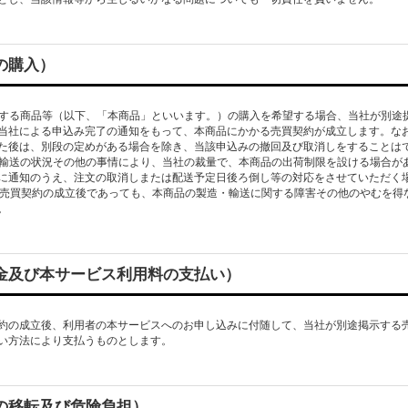
品の購⼊）
販売する商品等（以下、「本商品」といいます。）の購⼊を希望する場合、当社が別途
当社による申込み完了の通知をもって、本商品にかかる売買契約が成⽴します。な
た後は、別段の定めがある場合を除き、当該申込みの撤回及び取消しをすることは
造・輸送の状況その他の事情により、当社の裁量で、本商品の出荷制限を設ける場合が
に通知のうえ、注⽂の取消しまたは配送予定⽇後ろ倒し等の対応をさせていただく
1 項の売買契約の成⽴後であっても、本商品の製造・輸送に関する障害その他のやむを
買代⾦及び本サービス利⽤料の⽀払い）
約の成⽴後、利⽤者の本サービスへのお申し込みに付随して、当社が別途掲⽰する
権の移転及び危険負担）