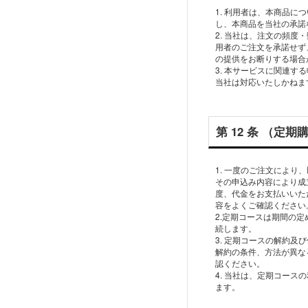
1. 利⽤者は、本商品
し、本商品を当社の承諾
2. 当社は、注⽂の頻
⽤者のご注⽂を承諾せず
の提供をお断りする場合
3. 本サービスに関連
第 12 条 （定
1. ⼀度のご注⽂によ
その申込み内容により成
度、代⾦をお⽀払いいた
容をよくご確認ください
2.定期コースは期間の
続します。
3. 定期コースの解約
解約の条件、⽅法が異な
認ください。
4. 当社は、定期コー