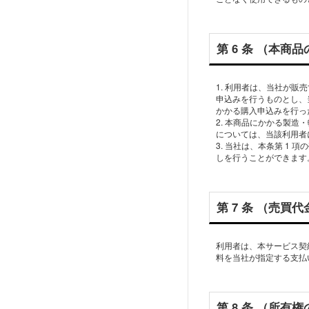
第 6 条 （本商
1. 利⽤者は、当社が
申込みを⾏うものとし、
かかる購⼊申込みを⾏っ
2. 本商品にかかる製
については、当該利⽤者
3. 当社は、本条第 
第 7 条 （売
利⽤者は、本サービス契
第 8 条 （所有