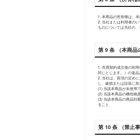
1. 本商品の所有権は
2. 当社または利⽤者
第 9 条 （本商
1. 売買契約成⽴後の
同じとします。）の返品
2. 当社は、前項の定
し、破損または誤送に加
(1) 当該本商品が未使⽤
(2) 当該本商品の梱包
(3) 当該本商品の商品
第 10 条 （禁⽌