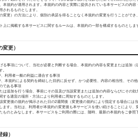
には、本規約が適⽤されます。本規約の内容と実際に提供されている本サービスの内容
⽤されるものとします。
規約の変更）の⽅法により、個別の承諾を得ることなく本規約の変更を⾏うことができ
約の変更）
に掲げる事項について、当社が必要と判断する場合、本規約の内容を変更または追加（
す。
加が、利⽤者⼀般の利益に適合する事項
追加が、本規約による契約を締結した⽬的に反せず、かつ必要性、内容の相当性、その
のである事項
更または追加を⾏う場合、事前にその旨及び当該変更または追加の内容ならびにその効
関する適宜の場所・⽅法により利⽤者に周知するものとします。
、当該変更後の規約が掲⽰された⽇の2週間後（変更後の規約により指定する場合には
します。当社は、利⽤者が本規約の変更後も本サービスを使い続けることにより、
者登録）