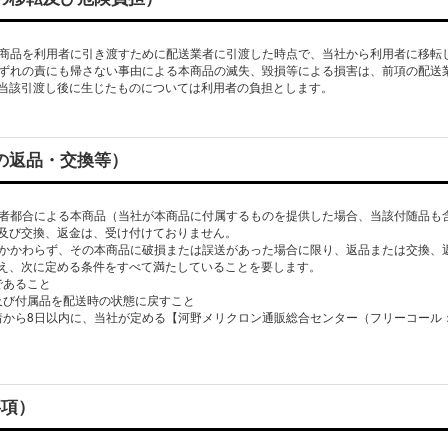
、本商品を利⽤者に引き渡すために配送業者に引渡した時点で、当社から利⽤者に移転
のいずれの責にも帰さない事由による本商品の滅失、毀損等による損害は、前項の配送
品の返品・交換等）
利⽤者都合による本商品（当社が本商品に付属するものを提供した場合、当該付随品も
及び交換、返⾦は、受け付けておりません。
めにかかわらず、その本商品に破損または誤送があった場合に限り、返品または交換、
え、次に定める条件をすべて満たしていることを要します。
であること
物及び付属品を配送時の状態に戻すこと
到着から8⽇以内に、当社が定める【河野メリクロン通販総合センター（フリーコール：012
事項）