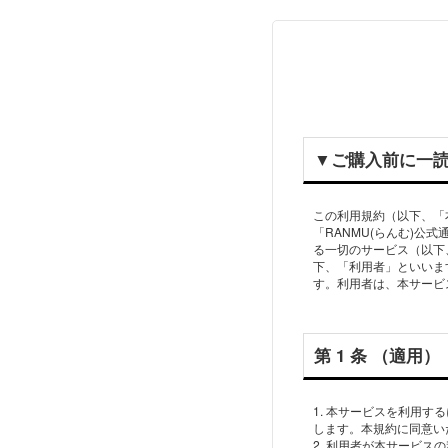
▼ご購⼊前に⼀
この利⽤規約（以下、「
「RANMU(らんむ)
る⼀切のサービス（以下
下、「利⽤者」といいま
第 1 条 （適⽤）
1. 本サービスを利⽤
します。本規約に同意い
2. 利⽤者が本サービ