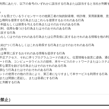
利⽤にあたり、以下の各号のいずれかに該当する⾏為または該当すると当社が判断
為
イセンスを受けているライセンサーその他第三者の知的財産権、特許権、実⽤新案権、
な権利を侵害する⾏為またはこれらを侵害するおそれのある⾏為
者に不利益もしくは損害を与える⾏為またはそのおそれのある⾏為
や権利、信⽤を傷つける⾏為またはそのおそれのある⾏為
に違反する⾏為
る⾏為もしくはそのおそれのある⾏為または公序良俗に反するおそれのある情報を他の
⾏為に結びつく⾏為もしくはこれを助⻑する⾏為またはそのおそれのある⾏為
益供与
または事実に反するおそれのある情報を提供する⾏為
ムへの不正アクセス、それに伴うプログラムコードの改ざん、位置情報を故意に虚偽、
ート⾏為、コンピュータウイルスの頒布、本サービスのネットワークまたはシステ
常な運営を妨げる⾏為またはそのおそれのある⾏為
⽤を損なう⾏為またはそのおそれのある⾏為
アカウントの使⽤その他の⽅法により、第三者になりすまして本サービスを利⽤する⾏為
直接または間接に惹起し、または容易にする⾏為
の禁⽌）