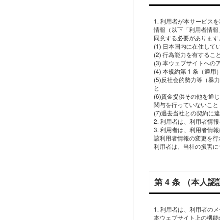
1. 利⽤者が本サービ
情報（以下「利⽤者情報
同意する必要があります
(1) ⽇本国内に在住し
(2) ⾏為能⼒を有する
(3) 本ウェブサイトへ
(4) 本規約第 1 条（
(5)反社会的勢⼒等（
と
(6)資⾦提供その他を
関与を⾏っていないこと
(7)過去当社との契約に
2. 利⽤者は、利⽤者
3. 利⽤者は、利⽤者
該利⽤者情報の変更を⾏
第 4 条 （本⼈認
1. 利⽤者は、利⽤者の
本ウェブサイト上の機能