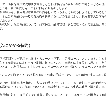
について、適切な⽅法で使⽤及び管理しなければ本商品の安全性等に問題が⽣じる可能
なく第三者に転売しないことに同意するものとします。
度・数量等から、利⽤者が本商品の転売を⾏っているまたは転売を⾏おうとしていると
、または本商品にかかる売買契約を解除するなどの⽅法により、利⽤者本⼈に何らの
があります。
する転売取引、転売商品について、品質保証・品質管理・安全管理・取引の安全性、そ
期購⼊にかかる特約）
り、以後定期的に本商品をお届けするコース（以下、「定期コース」といいます。）を
⽴する売買契約に定められた期間、頻度のとおり、⾃動的に本商品をお届けし、利
だきます。利⽤者は、お申込み時に定期コースであるか否か、定期コースである場
。
定めのない契約であり、お客様が解約・休⽌の⼿続きを⾏い、または他の理由により
及び休⽌は、別途当社が指定する⽅法でお受けいたします。なお、定期コースの内容や
る場合があります。詳細については、当該定期コースのお申込み時及び購⼊後に当
スの利⽤者に対して10⽇前までに事前に通知することにより、本サービス利⽤契約を