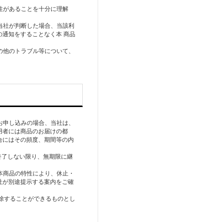
性があることを⼗分に理解
当社が判断した場合、当該利
通知をすることなく本 商品
の他のトラブル等について、
お申し込みの場合、当社は、
⽤者には商品のお届けの都
合にはその頻度、期間等の内
終了しない限り、無期限に継
本商品の特性により、休⽌・
社が別途提⽰する案内をご確
解除することができるものとし