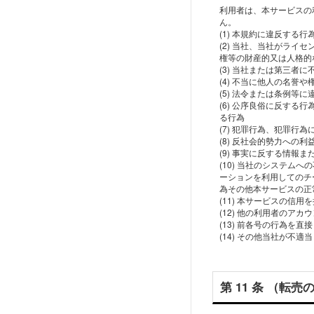
利⽤者は、本サービスの
ん。
(1) 本規約に違反する⾏
(2) 当社、当社がラ
権等の財産的⼜は⼈格的
(3) 当社または第三
(4) 不当に他⼈の名誉
(5) 法令または条例等
(6) 公序良俗に反す
る⾏為
(7) 犯罪⾏為、犯罪
(8) 反社会的勢⼒への利
(9) 事実に反する情報
(10) 当社のシステ
ーションを利⽤してのチ
為その他本サービスの正
(11) 本サービスの信
(12) 他の利⽤者の
(13) 前各号の⾏為を
第 11 条 （転売