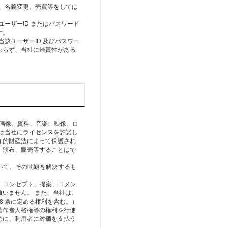
渡、名義変更、売買等をしては
ユーザーID またはパスワード
す。
当該ユーザーID 及びパスワー
わらず、当社に帰責性がある
、画像、資料、⾳楽、映像、ロ
は当社にライセンスを許諾し
知的財産法によって保護され
、頒布、販売等することはで
いて、その問題を解決するも
、コンセプト、提案、コメン
いません。 また、当社は、
8 条に定める権利を含む。）
著作者⼈格権等の権利を⾏使
めに、利⽤者に対価を⽀払う