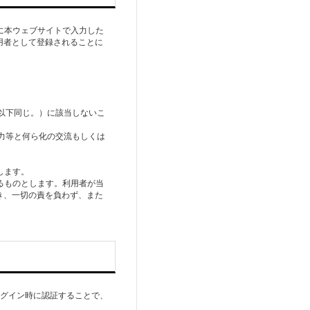
に本ウェブサイトで⼊⼒した
⽤者として登録されることに
。以下同じ。）に該当しないこ
勢⼒等と何ら化の交流もしくは
します。
るものとします。利⽤者が当
き、⼀切の責を負わず、また
をログイン時に認証することで、