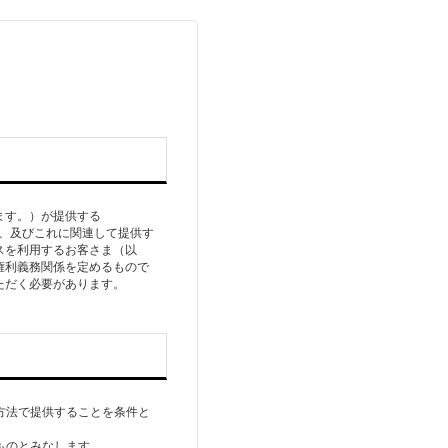
ます。）が提供する
て、及びこれに関連して提供す
スを利⽤するお客さま（以
権利義務関係を定めるもので
⽅法で提供することを条件と
ものとみなします。